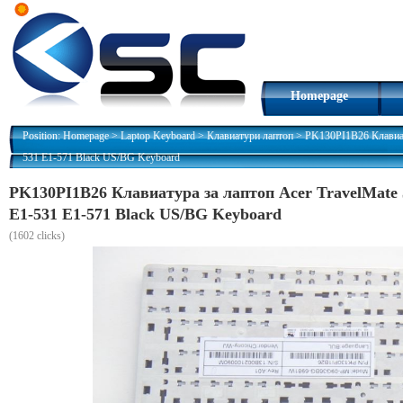
Homepage
Position:
Homepage
>
Laptop Keyboard
>
Клавиатури лаптоп
>
PK130PI1B26 Клавиату
531 E1-571 Black US/BG Keyboard
PK130PI1B26 Клавиатура за лаптоп Acer TravelMate 53
E1-531 E1-571 Black US/BG Keyboard
(
1602 clicks)