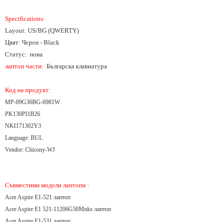
Specifications:
Layout: US/BG (QWERTY)
Цвят: Черен - Black
Статус: нова
лаптоп части:
Българска клавиатура
Код на продукт:
MP-09G36BG-6981W
PK130PI1B26
NKI171302Y3
Language: BUL
Vendor: Chicony-WJ
Съвместими модели лаптопи :
Acer Aspire E1-521 лаптоп
Acer Aspire E1 521-11206G50Mnks лаптоп
Acer Aspire E1-531 лаптоп