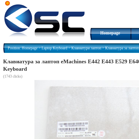
Homepage
Position:
Homepage
>
Laptop Keyboard
>
Клавиатури лаптоп
>
Клавиатура за лапто
Клавиатура за лаптоп eMachines E442 E443 E529 E6
Keyboard
(
1743 clicks)