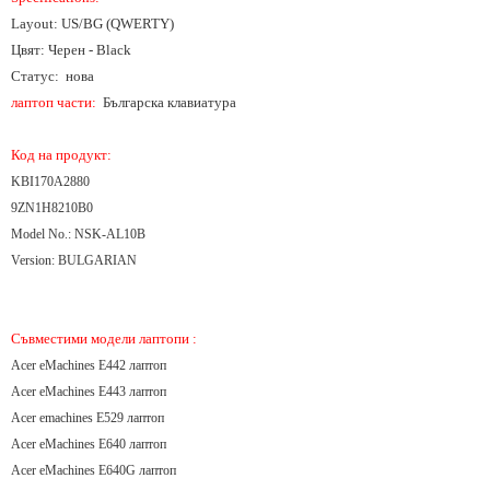
Layout: US/BG (QWERTY)
Цвят: Черен - Black
Статус: нова
лаптоп части:
Българска клавиатура
Код на продукт:
KBI170A2880
9ZN1H8210B0
Model No.: NSK-AL10B
Version: BULGARIAN
Съвместими модели лаптопи :
Acer eMachines E442 лаптоп
Acer eMachines E443 лаптоп
Acer emachines E529 лаптоп
Acer eMachines E640 лаптоп
Acer eMachines E640G лаптоп