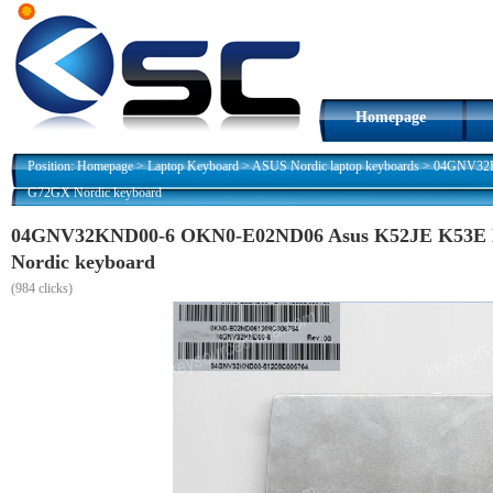
Homepage
Position:
Homepage
>
Laptop Keyboard
>
ASUS Nordic laptop keyboards
>
04GNV32K
G72GX Nordic keyboard
04GNV32KND00-6 OKN0-E02ND06 Asus K52JE K53E
Nordic keyboard
(
984 clicks)