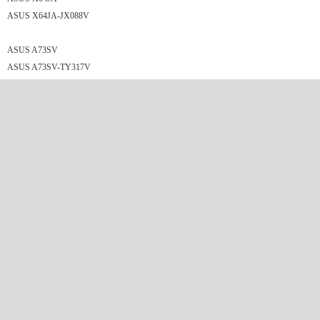
ASUS X64JA-JX088V
ASUS A73SV
ASUS A73SV-TY317V