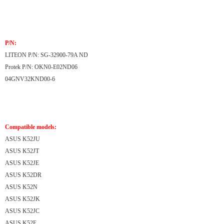
P/N:
LITEON P/N: SG-32900-79A ND
Protek P/N: OKN0-E02ND06
04GNV32KND00-6
Compatible models:
ASUS K52JU
ASUS K52JT
ASUS K52JE
ASUS K52DR
ASUS K52N
ASUS K52JK
ASUS K52JC
ASUS K52F