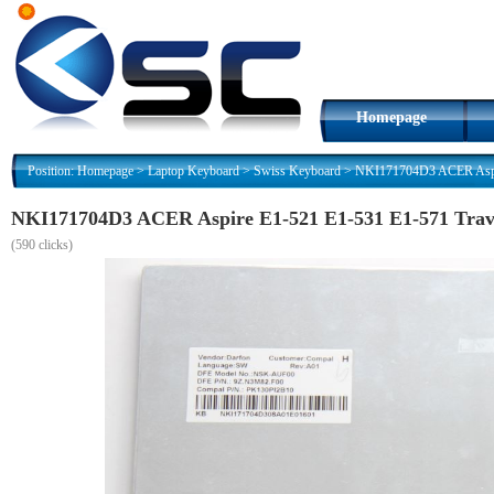
Homepage
Position:
Homepage
>
Laptop Keyboard
>
Swiss Keyboard
>
NKI171704D3 ACER Aspir
NKI171704D3 ACER Aspire E1-521 E1-531 E1-571 Tra
(
590 clicks)