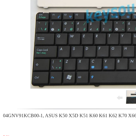
04GNV91KCB00-1, ASUS K50 X5D K51 K60 K61 K62 K70 X66 X70