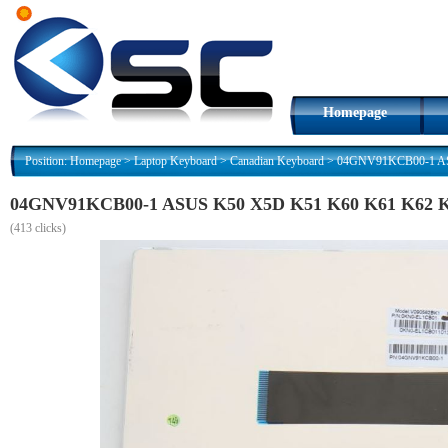
Homepage
Position:
Homepage
>
Laptop Keyboard
>
Canadian Keyboard
>
04GNV91KCB00-1 ASU
04GNV91KCB00-1 ASUS K50 X5D K51 K60 K61 K62 K70
(
413 clicks)