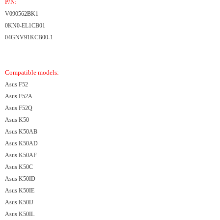
P/N:
V090562BK1
0KN0-EL1CB01
04GNV91KCB00-1
Compatible models:
Asus F52
Asus F52A
Asus F52Q
Asus K50
Asus K50AB
Asus K50AD
Asus K50AF
Asus K50C
Asus K50ID
Asus K50IE
Asus K50IJ
Asus K50IL