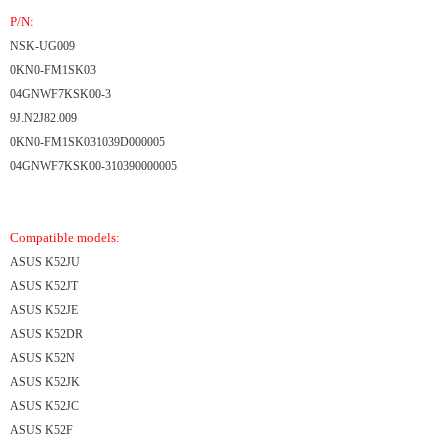
P/N:
NSK-UG009
0KN0-FM1SK03
04GNWF7KSK00-3
9J.N2J82.009
0KN0-FM1SK031039D000005
04GNWF7KSK00-310390000005
Compatible models:
ASUS K52JU
ASUS K52JT
ASUS K52JE
ASUS K52DR
ASUS K52N
ASUS K52JK
ASUS K52JC
ASUS K52F