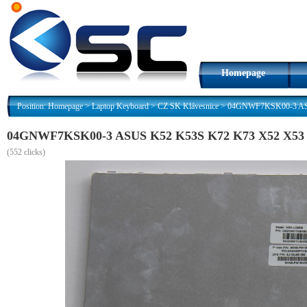
Homepage
Position:
Homepage
>
Laptop Keyboard
>
CZ SK Klávesnice
>
04GNWF7KSK00-3 ASUS
04GNWF7KSK00-3 ASUS K52 K53S K72 K73 X52 X53 A5
(
552 clicks)