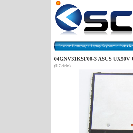
Position:
Homepage
>
Laptop Keyboard
>
Swiss Ke
04GNV31KSF00-3 ASUS UX50V U
(
517 clicks)