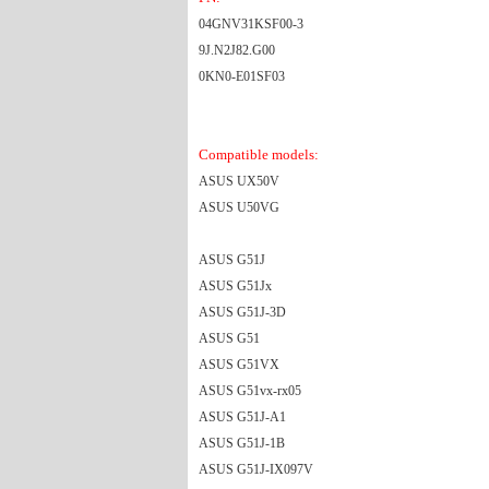
04GNV31KSF00-3
9J.N2J82.G00
0KN0-E01SF03
Compatible models:
ASUS UX50V
ASUS U50VG
ASUS G51J
ASUS G51Jx
ASUS G51J-3D
ASUS G51
ASUS G51VX
ASUS G51vx-rx05
ASUS G51J-A1
ASUS G51J-1B
ASUS G51J-IX097V