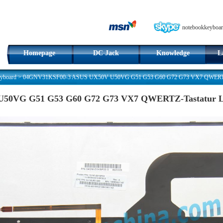
notebookkeyboar
Homepage
DC Jack
Knowledge
L
yboard
>
04GNV31KSF00-3 ASUS UX50V U50VG G51 G53 G60 G72 G73 VX7 QWERTZ-Ta
50VG G51 G53 G60 G72 G73 VX7 QWERTZ-Tastatur La