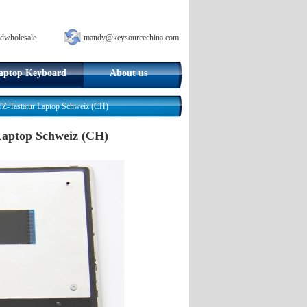
dwholesale
mandy@keysourcechina.com
aptop Keyboard
About us
statur Laptop Schweiz (CH)
ptop Schweiz (CH)