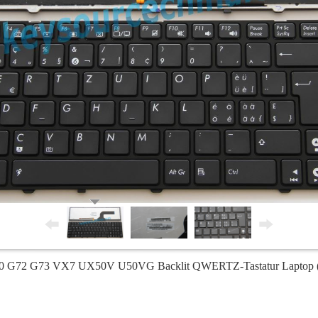
G72 G73 VX7 UX50V U50VG Backlit QWERTZ-Tastatur Laptop (S