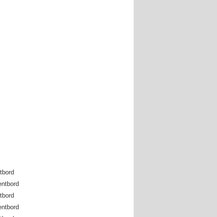
tbord
entbord
tbord
entbord