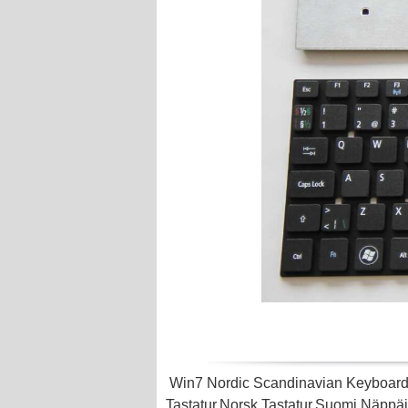
Win7 Nordic Scandinavian Keyboard
Tastatur,Norsk Tastatur,Suomi Näppä