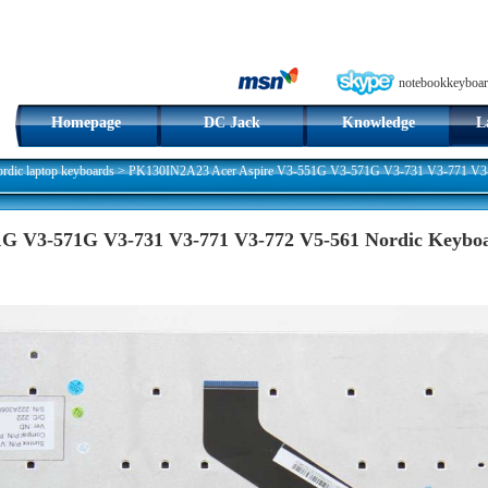
notebookkeyboar
Homepage
DC Jack
Knowledge
L
dic laptop keyboards
>
PK130IN2A23 Acer Aspire V3-551G V3-571G V3-731 V3-771 V3-7
1G V3-571G V3-731 V3-771 V3-772 V5-561 Nordic Keybo