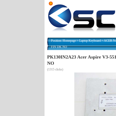
Position:
Homepage
>
Laptop Keyboard
>
ACER Nor
FIN DK NO
PK130IN2A23 Acer Aspire V3-55
NO
(
1315 clicks)