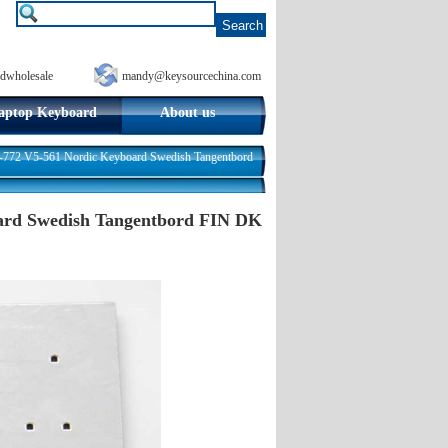
dwholesale
mandy@keysourcechina.com
aptop Keyboard
About us
72 V5-561 Nordic Keyboard Swedish Tangentbord
ard Swedish Tangentbord FIN DK