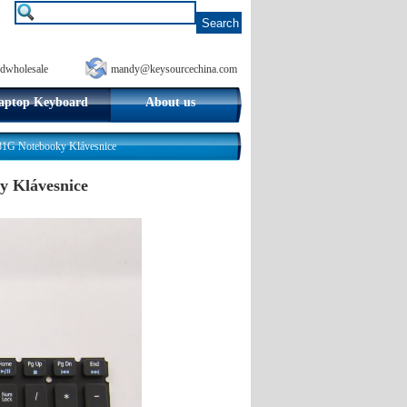
dwholesale
mandy@keysourcechina.com
aptop Keyboard
About us
1G Notebooky Klávesnice
y Klávesnice