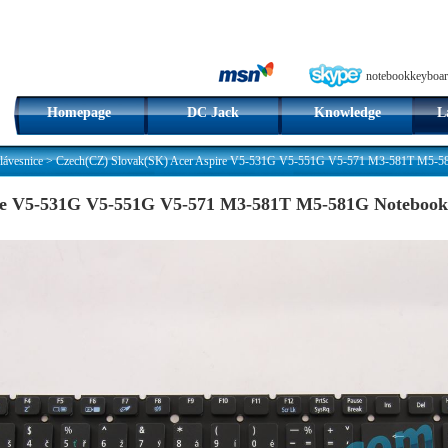
notebookkeyboar
Homepage
DC Jack
Knowledge
L
ávesnice
>
Czech(CZ) Slovak(SK) Acer Aspire V5-531G V5-551G V5-571 M3-581T M5-58
re V5-531G V5-551G V5-571 M3-581T M5-581G Notebook