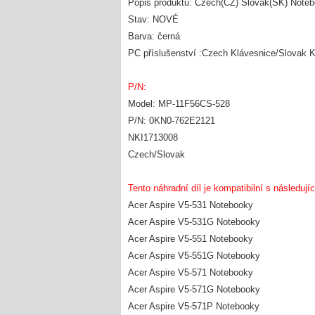
Popis produktu: Czech(CZ) Slovak(SK) Not
Stav: NOVÉ
Barva: černá
PC příslušenství :Czech Klávesnice/Slovak 
P/N:
Model: MP-11F56CS-528
P/N: 0KN0-762E2121
NKI1713008
Czech/Slovak
Tento náhradní díl je kompatibilní s následují
Acer Aspire V5-531 Notebooky
Acer Aspire V5-531G Notebooky
Acer Aspire V5-551 Notebooky
Acer Aspire V5-551G Notebooky
Acer Aspire V5-571 Notebooky
Acer Aspire V5-571G Notebooky
Acer Aspire V5-571P Notebooky