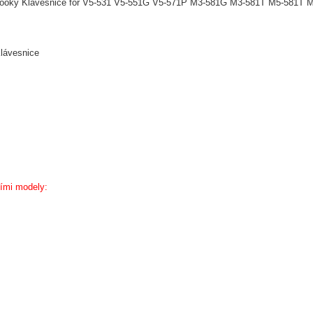
ebooky Klávesnice for V5-531 V5-551G V5-571P M3-581G M3-581T M5-581T
Klávesnice
cími modely: