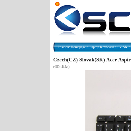
Position:
Homepage
>
Laptop Keyboard
>
CZ SK Kl
Czech(CZ) Slovak(SK) Acer Aspi
(
685 clicks)