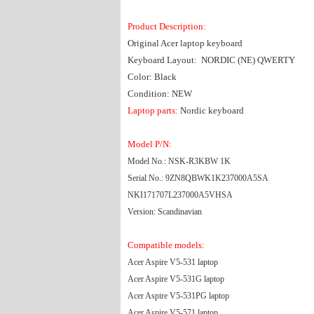
Product Description:
Original Acer laptop keyboard
Keyboard Layout: NORDIC (NE) QWERTY
Color: Black
Condition: NEW
Laptop parts:
Nordic keyboard
Model P/N:
Model No.: NSK-R3KBW 1K
Serial No.: 9ZN8QBWK1K237000A5SA
NKI171707L237000A5VHSA
Version: Scandinavian
Compatible models:
Acer Aspire V5-531 laptop
Acer Aspire V5-531G laptop
Acer Aspire V5-531PG laptop
Acer Aspire V5-571 laptop