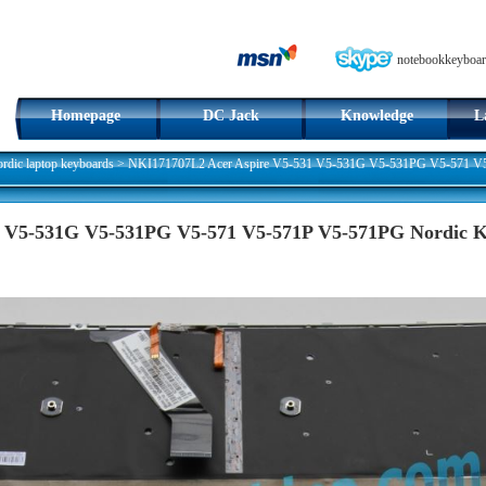
notebookkeyboar
Homepage
DC Jack
Knowledge
L
dic laptop keyboards
>
NKI171707L2 Acer Aspire V5-531 V5-531G V5-531PG V5-571 V5-
 V5-531G V5-531PG V5-571 V5-571P V5-571PG Nordic Ke