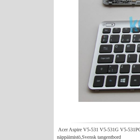
Acer Aspire V5-531 V5-531G V5-531PG V
näppäimistö,Svensk tangentbord