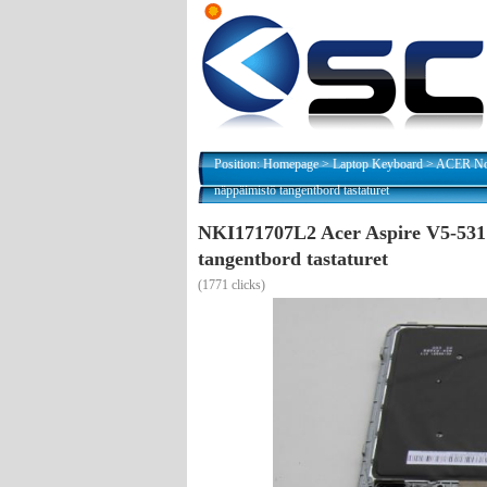
Position:
Homepage
>
Laptop Keyboard
>
ACER Nor
näppäimistö tangentbord tastaturet
NKI171707L2 Acer Aspire V5-531
tangentbord tastaturet
(
1771 clicks)