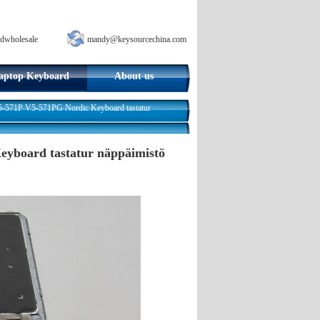
dwholesale
mandy@keysourcechina.com
aptop Keyboard
About us
571P V5-571PG Nordic Keyboard tastatur
yboard tastatur näppäimistö