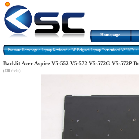
Homepage
Position:
Homepage
>
Laptop Keyboard
>
BE Belgisch Laptop Toetsenbord AZERTY
>
Backlit Acer Aspire V5-552 V5-572 V5-572G V5-572P 
(
438 clicks)