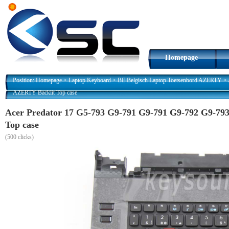
Homepage
Position:
Homepage
>
Laptop Keyboard
>
BE Belgisch Laptop Toetsenbord AZERTY
>
AZERTY Backlit Top case
Acer Predator 17 G5-793 G9-791 G9-791 G9-792 G9-79
Top case
(
500 clicks)