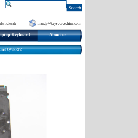
dwholesale
mandy@keysourcechina.com
aptop Keyboard
About us
yboard QWERTZ