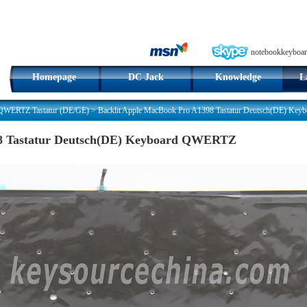
notebookkeyboar
Homepage
DC Jack
Knowledge
L
QWERTZ Tastatur (DE/GE)
>
Backlit Apple MacBook Pro A1398 Tastatur Deutsch(DE) Ke
98 Tastatur Deutsch(DE) Keyboard QWERTZ