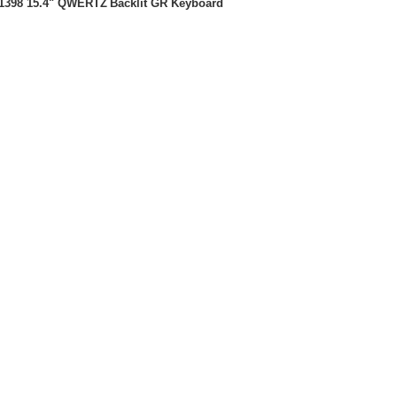
A1398 15.4" QWERTZ
Backlit GR Keyboard