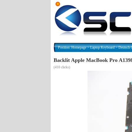
Position:
Homepage
>
Laptop Keyboard
>
Deutsch 
Backlit Apple MacBook Pro A13
(
410 clicks)