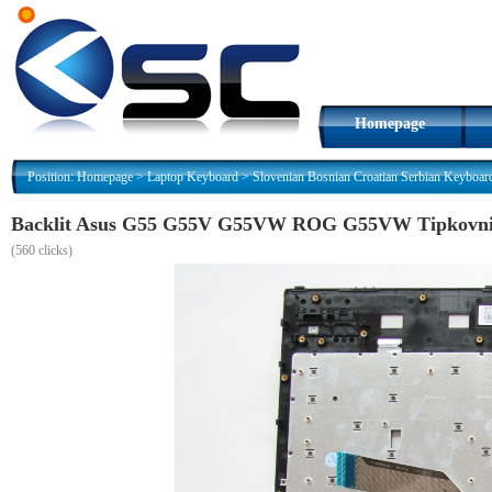
Homepage
Position:
Homepage
>
Laptop Keyboard
>
Slovenian Bosnian Croatian Serbian Keyboar
Backlit Asus G55 G55V G55VW ROG G55VW Tipkovnica
(
560 clicks)