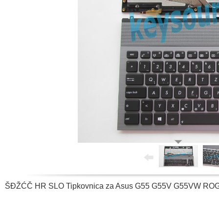
ŠĐŽĆČ HR SLO Tipkovnica za Asus G55 G55V G55VW ROG G