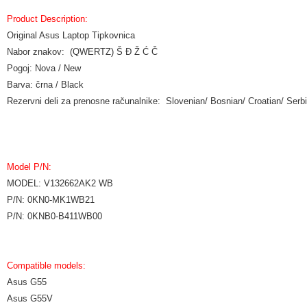
Product Description:
Original Asus Laptop Tipkovnica
Nabor znakov: (QWERTZ) Š Đ Ž Ć Č
Pogoj: Nova / New
Barva: črna / Black
Rezervni deli za prenosne računalnike: Slovenian/ Bosnian/ Croatian/ Se
Model P/N:
MODEL: V132662AK2 WB
P/N: 0KN0-MK1WB21
P/N: 0KNB0-B411WB00
Compatible models:
Asus G55
Asus G55V