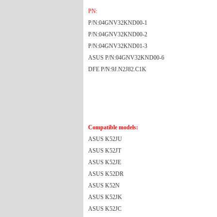
PN:
P/N:04GNV32KND00-1
P/N:04GNV32KND00-2
P/N:04GNV32KND01-3
ASUS P/N:04GNV32KND00-6
DFE P/N:9J.N2J82.C1K
Compatible models:
ASUS K52JU
ASUS K52JT
ASUS K52JE
ASUS K52DR
ASUS K52N
ASUS K52JK
ASUS K52JC