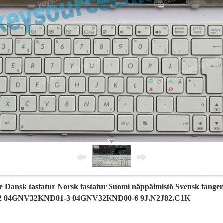
e Dansk tastatur Norsk tastatur Suomi näppäimistö Svensk tange
 04GNV32KND01-3 04GNV32KND00-6 9J.N2J82.C1K