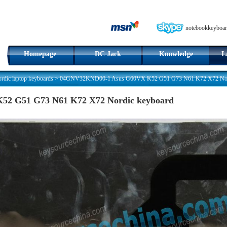
notebookkeyboar
Homepage
DC Jack
Knowledge
L
dic laptop keyboards
>
04GNV32KND00-1 Asus G60VX K52 G51 G73 N61 K72 X72 Nord
2 G51 G73 N61 K72 X72 Nordic keyboard