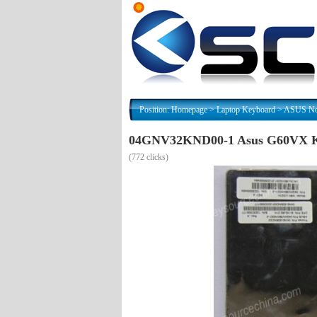
Position:
Homepage
>
Laptop Keyboard
>
ASUS Nor
04GNV32KND00-1 Asus G60VX K5
(
772 clicks)