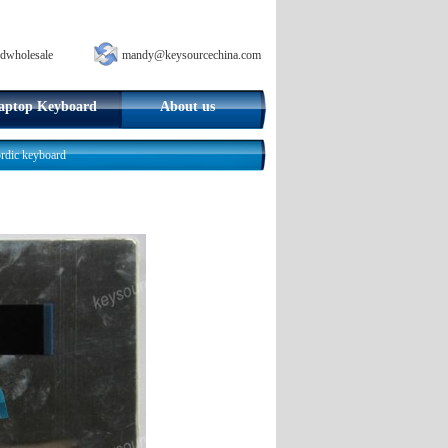
dwholesale
mandy@keysourcechina.com
aptop Keyboard
About us
ic keyboard