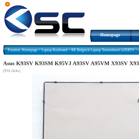
Homepage
Position:
Homepage
>
Laptop Keyboard
>
BE Belgisch Laptop Toetsenbord AZERTY
>
Asus K93SV K93SM K95VJ A93SV A95VM X93SV X93S
(
934 clicks)