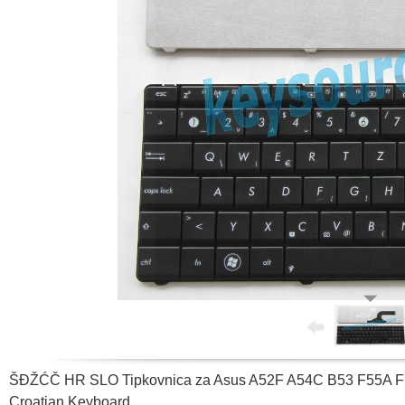
ŠĐŽĆČ HR SLO Tipkovnica za Asus A52F A54C B53 F55A 
Croatian Keyboard