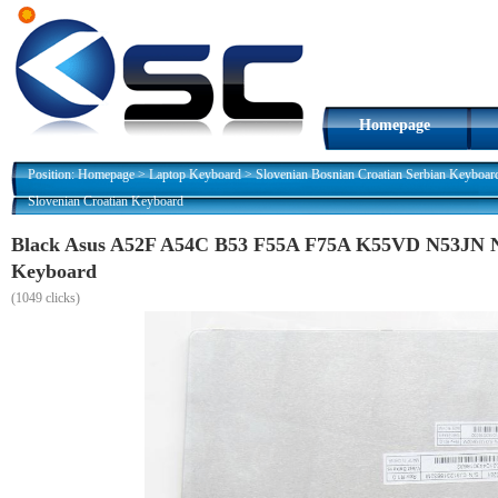
Homepage
Position:
Homepage
>
Laptop Keyboard
>
Slovenian Bosnian Croatian Serbian Keyboar
Slovenian Croatian Keyboard
Black Asus A52F A54C B53 F55A F75A K55VD N53JN N
Keyboard
(
1049 clicks)