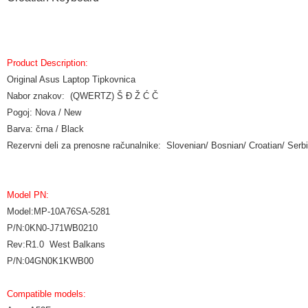
Product Description:
Original Asus Laptop Tipkovnica
Nabor znakov: (QWERTZ) Š Đ Ž Ć Č
Pogoj: Nova / New
Barva: črna / Black
Rezervni deli za prenosne računalnike: Slovenian/ Bosnian/ Croatian/ Se
Model PN:
Model:MP-10A76SA-5281
P/N:0KN0-J71WB0210
Rev:R1.0 West Balkans
P/N:04GN0K1KWB00
Compatible models: