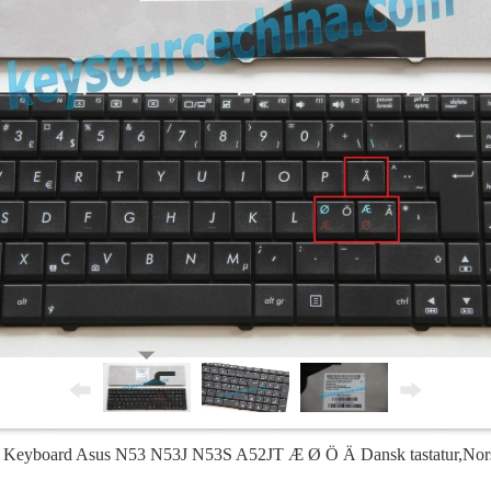
eyboard Asus N53 N53J N53S A52JT Æ Ø Ö Ä Dansk tastatur,Norsk 