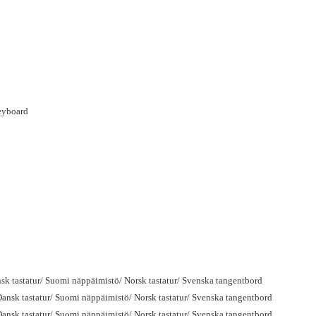
eyboard
sk tastatur/ Suomi näppäimistö/ Norsk tastatur/ Svenska tangentbord
ansk tastatur/ Suomi näppäimistö/ Norsk tastatur/ Svenska tangentbord
ansk tastatur/ Suomi näppäimistö/ Norsk tastatur/ Svenska tangentbord