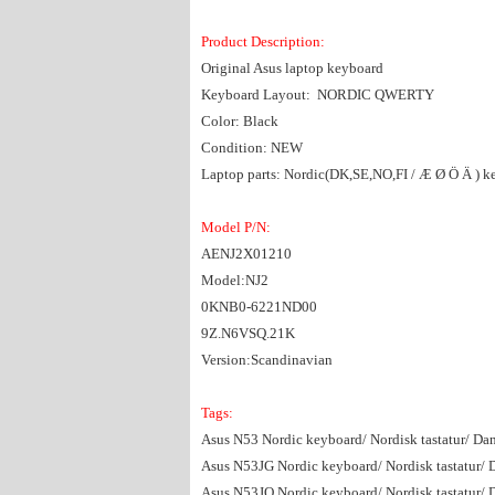
Product Description:
Original Asus laptop keyboard
Keyboard Layout: NORDIC QWERTY
Color: Black
Condition: NEW
Laptop parts: Nordic(DK,SE,NO,FI / Æ Ø Ö Ä ) k
Model P/N:
AENJ2X01210
Model:NJ2
0KNB0-6221ND00
9Z.N6VSQ.21K
Version:Scandinavian
Tags:
Asus N53 Nordic keyboard/ Nordisk tastatur/ Dan
Asus N53JG Nordic keyboard/ Nordisk tastatur/ D
Asus N53JQ Nordic keyboard/ Nordisk tastatur/ D