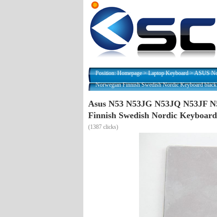
Position:
Homepage
>
Laptop Keyboard
>
ASUS Nor
Norwegian Finnish Swedish Nordic Keyboard black
Asus N53 N53JG N53JQ N53JF N
Finnish Swedish Nordic Keyboard
(
1387 clicks)