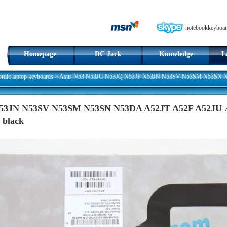
notebookkeyboar
Homepage
DC Jack
Knowledge
L
dic laptop keyboards
>
Asus N53 N53JG N53JQ N53JF N53JN N53SV N53SM N53SN N
53JN N53SV N53SM N53SN N53DA A52JT A52F A52JU Æ
 black