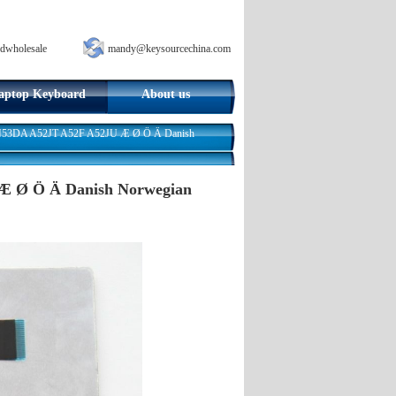
dwholesale
mandy@keysourcechina.com
aptop Keyboard
About us
53DA A52JT A52F A52JU Æ Ø Ö Ä Danish
 Ø Ö Ä Danish Norwegian