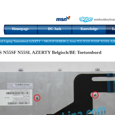
notebookkeyboar
Homepage
DC Jack
Knowledge
L
sch Laptop Toetsenbord AZERTY
>
04GN5F1KBE00-2, Asus N55 N55S N55SF N55SL AZER
S N55SF N55SL AZERTY Belgisch/BE Toetsenbord