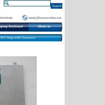
dwholesale
mandy@keysourcechina.com
aptop Keyboard
About us
TY Belgisch/BE Toetsenbord