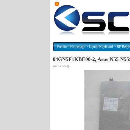
Position:
Homepage
>
Laptop Keyboard
>
BE Belgi
04GN5F1KBE00-2, Asus N55 N55
(
473 clicks)