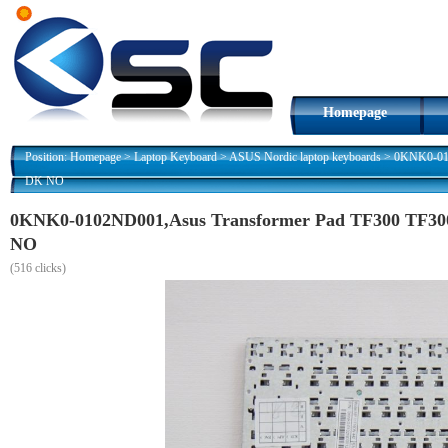
Homepage
Position:
Homepage
>
Laptop Keyboard
>
ASUS Nordic laptop keyboards
>
0KNK0-010
DK NO
0KNK0-0102ND001,Asus Transformer Pad TF300 TF30
NO
(
516 clicks)