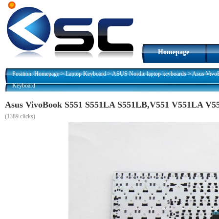
Homepage
Position:
Homepage
>
Laptop Keyboard
>
ASUS Nordic laptop keyboards
>
Asus Vivo
Keyboard
Asus VivoBook S551 S551LA S551LB,V551 V551LA V55
(
1389 clicks)