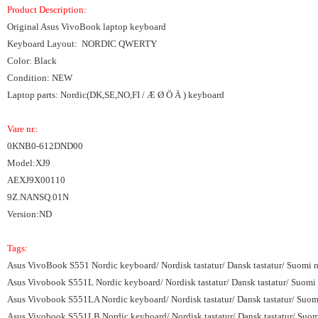
Product Description:
Original Asus VivoBook laptop keyboard
Keyboard Layout: NORDIC QWERTY
Color: Black
Condition: NEW
Laptop parts: Nordic(DK,SE,NO,FI / Æ Ø Ö Ä ) keyboard
Vare nr.:
0KNB0-612DND00
Model:XJ9
AEXJ9X00110
9Z.NANSQ.01N
Version:ND
Tags:
Asus VivoBook S551 Nordic keyboard/ Nordisk tastatur/ Dansk tastatur/ Suomi n
Asus Vivobook S551L Nordic keyboard/ Nordisk tastatur/ Dansk tastatur/ Suomi 
Asus Vivobook S551LA Nordic keyboard/ Nordisk tastatur/ Dansk tastatur/ Suomi
Asus Vivobook S551LB Nordic keyboard/ Nordisk tastatur/ Dansk tastatur/ Suom