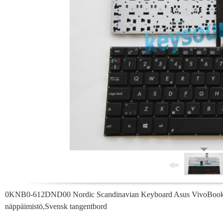
0KNB0-612DND00 Nordic Scandinavian Keyboard Asus VivoBook S
näppäimistö,Svensk tangentbord