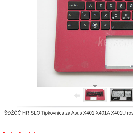
ŠĐŽĆČ HR SLO Tipkovnica za Asus X401 X401A X401U rose 