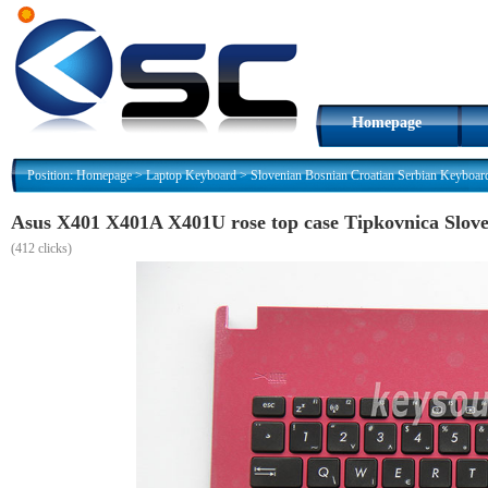
Homepage
Position:
Homepage
>
Laptop Keyboard
>
Slovenian Bosnian Croatian Serbian Keyboar
Asus X401 X401A X401U rose top case Tipkovnica Slov
(
412 clicks)