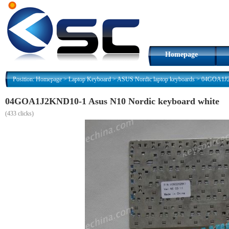
Homepage
Position:
Homepage
>
Laptop Keyboard
>
ASUS Nordic laptop keyboards
>
04GOA1J2K
04GOA1J2KND10-1 Asus N10 Nordic keyboard white
(
433 clicks)