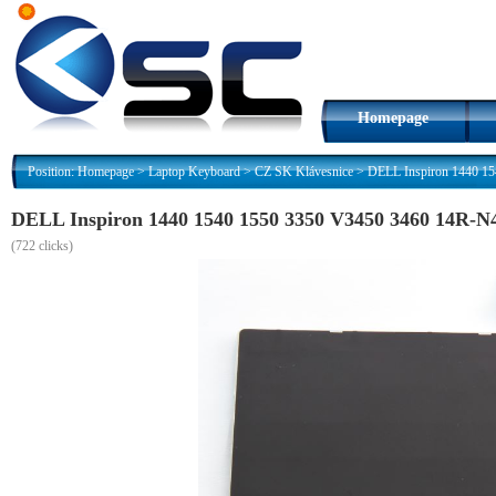
Homepage
Position:
Homepage
>
Laptop Keyboard
>
CZ SK Klávesnice
>
DELL Inspiron 1440 1
DELL Inspiron 1440 1540 1550 3350 V3450 3460 14R-N
(
722 clicks)