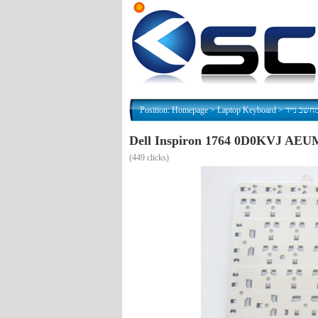
Position:
Homepage
>
Laptop Keyboard
>
חשב נייד
(
449 clicks)