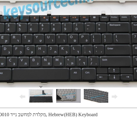
Dell Inspiron 1764 0D0KVJ AEUM5V00010 מקלדת למחשב נייד, Hebrew(HEB) Keyboard