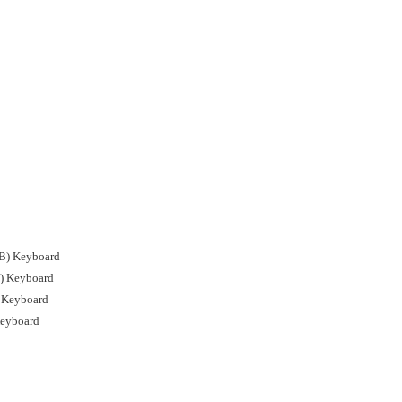
מקלדת ל Hebrew(HEB) Keyboard
מק Hebrew(HEB) Keyboard
Hebrew(HEB) Keyboard
rew(HEB) Keyboard