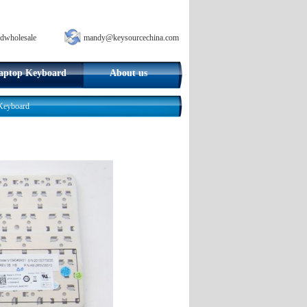
dwholesale
mandy@keysourcechina.com
aptop Keyboard
About us
מקלדת  Hebrew(HEB) Keyboard