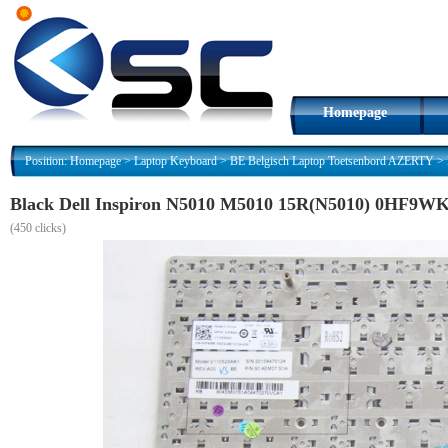
Homepage
Position:
Homepage
>
Laptop Keyboard
>
BE Belgisch Laptop Toetsenbord AZERTY
>
Black Dell Inspiron N5010 M5010 15R(N5010) 0HF9WK
(
450 clicks)