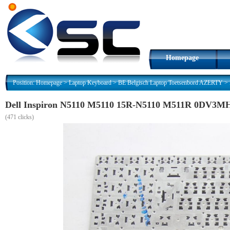
Homepage
Position:
Homepage
>
Laptop Keyboard
>
BE Belgisch Laptop Toetsenbord AZERTY
>
Dell Inspiron N5110 M5110 15R-N5110 M511R 0DV3MH
(
471 clicks)