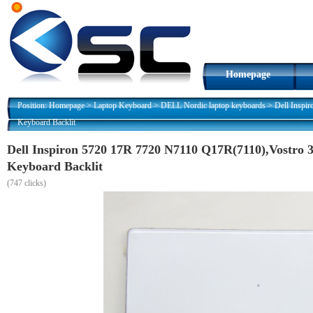
Homepage
Position:
Homepage
>
Laptop Keyboard
>
DELL Nordic laptop keyboards
>
Dell Inspi
Keyboard Backlit
Dell Inspiron 5720 17R 7720 N7110 Q17R(7110),Vostr
Keyboard Backlit
(
747 clicks)