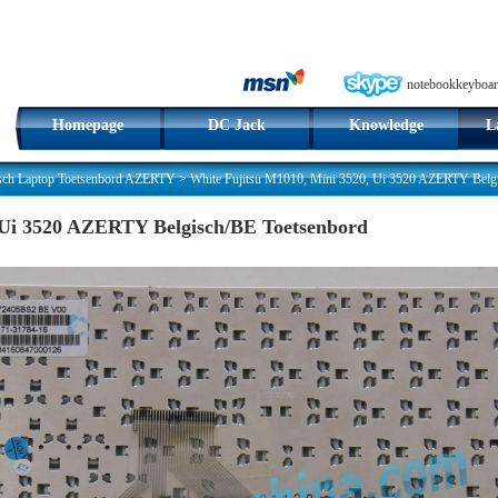
notebookkeyboar
Homepage
DC Jack
Knowledge
L
sch Laptop Toetsenbord AZERTY
>
White Fujitsu M1010, Mini 3520, Ui 3520 AZERTY Belg
 Ui 3520 AZERTY Belgisch/BE Toetsenbord