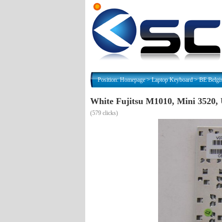
Position:
Homepage
>
Laptop Keyboard
>
BE Belgi
White Fujitsu M1010, Mini 3520,
(
579 clicks)