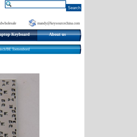
dwholesale
mandy@keysourcechina.com
aptop Keyboard
About us
isch/BE Toetsenbord