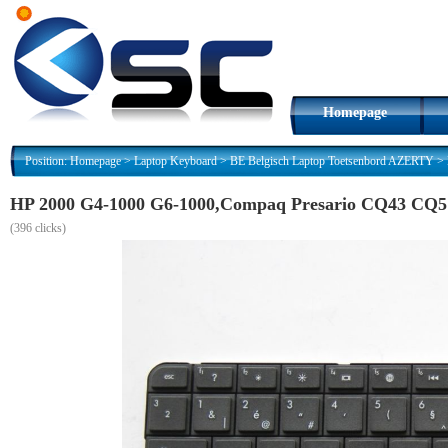
Homepage
Position:
Homepage
>
Laptop Keyboard
>
BE Belgisch Laptop Toetsenbord AZERTY
>
HP 2000 G4-1000 G6-1000,Compaq Presario CQ43 CQ5
(
396 clicks)