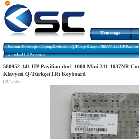
Homepage
Position:
Homepage
>
Laptop Keyboard
>
Q-Türkçe Klavye
>
580952-141 HP Pavilio
Q-Türkçe(TR) Keyboard
580952-141 HP Pavilion dm1-1000 Mini 311-1037NR C
Klavyesi Q-Türkçe(TR) Keyboard
(
597 clicks)