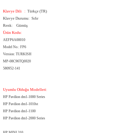
Klavye Dili
:
Türkçe (TR)
Klavye Durumu: Sıfır
Renk: Gümüş
Ürün Kodu:
AEFP6A00010
Model No.: FP6
Version: TURKISH
MP-08C96TQ6920
580952-141
Uyumlu Olduğu Modelleri:
HP Pavilion dm1-1000 Series
HP Pavilion dm1-1010st
HP Pavilion dm1-1100
HP Pavilion dm1-2000 Series
HP MINI 310