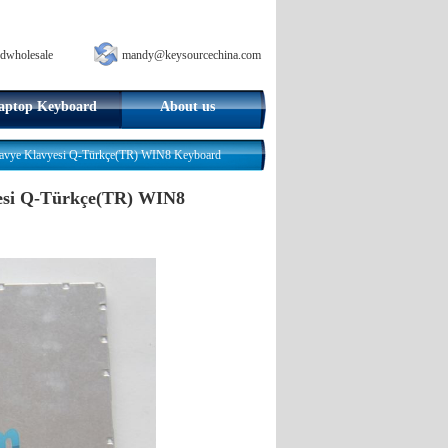
dwholesale
mandy@keysourcechina.com
aptop Keyboard
About us
ye Klavyesi Q-Türkçe(TR) WIN8 Keyboard
si Q-Türkçe(TR) WIN8