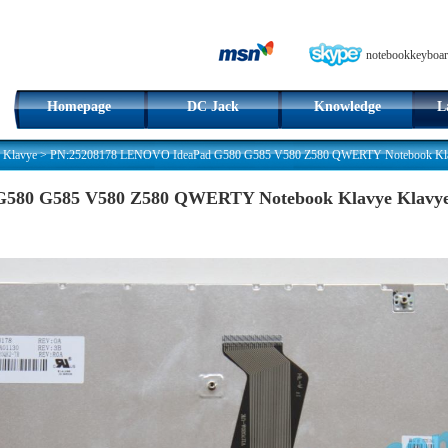
notebookkeyboar
Homepage
DC Jack
Knowledge
L
 Klavye
>
PN:25208178 LENOVO IdeaPad G580 G585 V580 Z580 QWERTY Notebook Klav
580 G585 V580 Z580 QWERTY Notebook Klavye Klavye