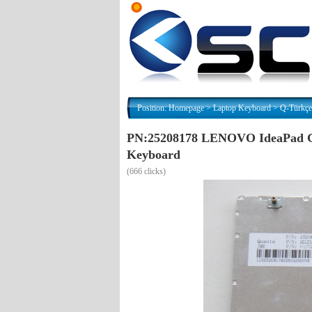
Position:
Homepage
>
Laptop Keyboard
>
Q-Türkçe
PN:25208178 LENOVO IdeaPad G
Keyboard
(
666 clicks)