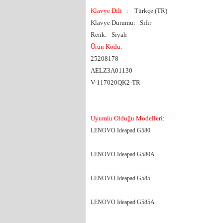
Klavye Dili
:
Türkçe (TR)
Klavye Durumu: Sıfır
Renk: Siyah
Ürün Kodu:
25208178
AELZ3A01130
V-117020QK2-TR
Uyumlu Olduğu Modelleri:
LENOVO Ideapad G580
LENOVO Ideapad G580A
LENOVO Ideapad G585
LENOVO Ideapad G585A