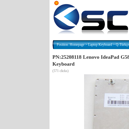
Position:
Homepage
>
Laptop Keyboard
>
Q-Türkçe
PN:25208118 Lenovo IdeaPad G5
Keyboard
(
571 clicks)