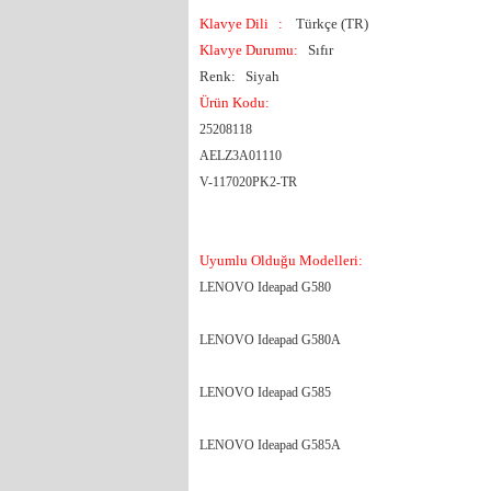
Klavye Dili
:
Türkçe (TR)
Klavye Durumu:
Sıfır
Renk: Siyah
Ürün Kodu:
25208118
AELZ3A01110
V-117020PK2-TR
Uyumlu Olduğu Modelleri:
LENOVO Ideapad G580
LENOVO Ideapad G580A
LENOVO Ideapad G585
LENOVO Ideapad G585A