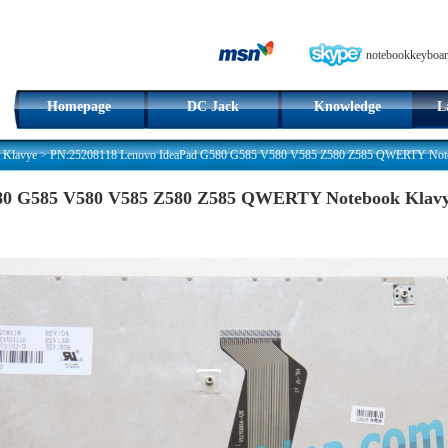
notebookkeyboar
Homepage
DC Jack
Knowledge
L
 Klavye
>
PN:25208118 Lenovo IdeaPad G580 G585 V580 V585 Z580 Z585 QWERTY Noteb
80 G585 V580 V585 Z580 Z585 QWERTY Notebook Klavy