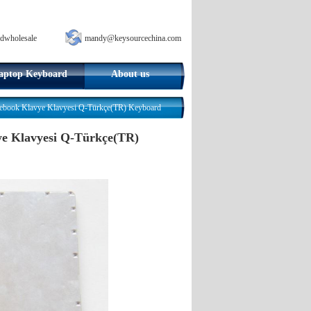
dwholesale
mandy@keysourcechina.com
aptop Keyboard
About us
ook Klavye Klavyesi Q-Türkçe(TR) Keyboard
e Klavyesi Q-Türkçe(TR)