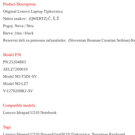
Product Description:
Original Lenovo Laptop Tipkovnica
Nabor znakov: (QWERTZ) Č, Š, Ž
Pogoj: Nova / New
Barva: črna / black
Rezervni deli za prenosne računalnike: (Slovenian Bosnian Croatian Serbian) 
Model P/N:
PN:25204883
AELZ7200010
Model NO:T3D1-SV
Model NO:LZ7
V-127920HK1-SV
Compatible models:
Lenovo Ideapad U310 Notebook
Tags:
Lenovo Ideapad U310 Slovenščina(SLO) Tipkovnica, Slovenian Keyboard