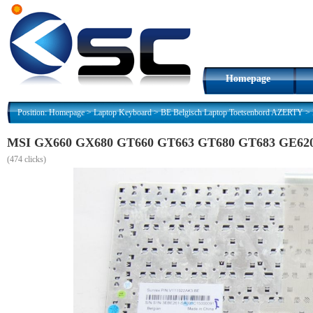
Homepage
Position:
Homepage
>
Laptop Keyboard
>
BE Belgisch Laptop Toetsenbord AZERTY
>
MSI GX660 GX680 GT660 GT663 GT680 GT683 GE620 
(
474 clicks)