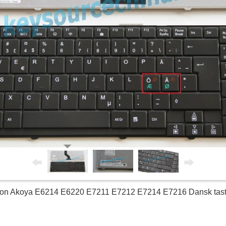
on Akoya E6214 E6220 E7211 E7212 E7214 E7216 Dansk tastat