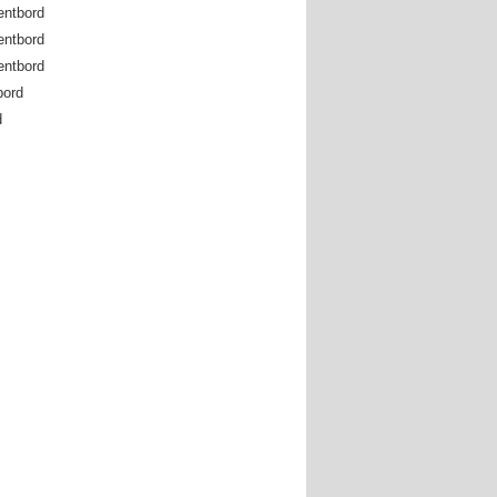
entbord
entbord
entbord
bord
d