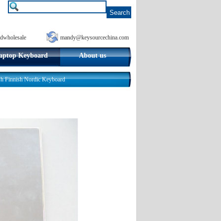
dwholesale
mandy@keysourcechina.com
aptop Keyboard
About us
 Finnish Nordic Keyboard