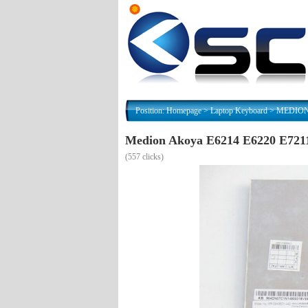
Position:
Homepage
>
Laptop Keyboard
>
MEDION N
Medion Akoya E6214 E6220 E7211
(
557 clicks)