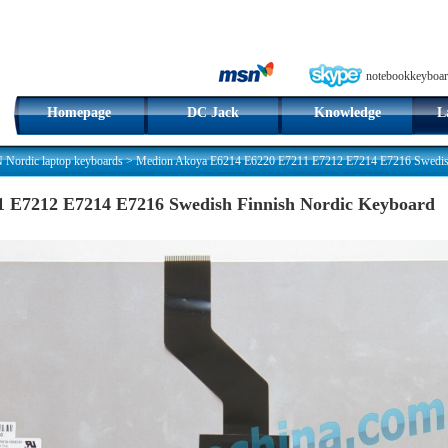
notebookkeyboar
Homepage
DC Jack
Knowledge
L
ordic laptop keyboards
>
Medion Akoya E6214 E6220 E7211 E7212 E7214 E7216 Swedish
 E7212 E7214 E7216 Swedish Finnish Nordic Keyboard