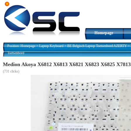
Homepage
Position:
Homepage
>
Laptop Keyboard
>
BE Belgisch Laptop Toetsenbord AZERTY
>
Toetsenbord
Medion Akoya X6812 X6813 X6821 X6823 X6825 X7813
(
731 clicks)