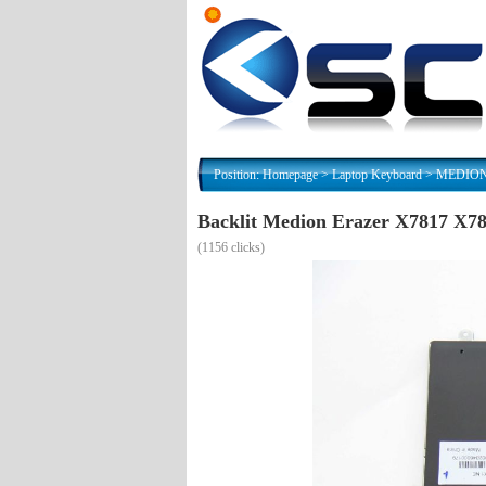
Position:
Homepage
>
Laptop Keyboard
>
MEDION N
Backlit Medion Erazer X7817 X
(
1156 clicks)