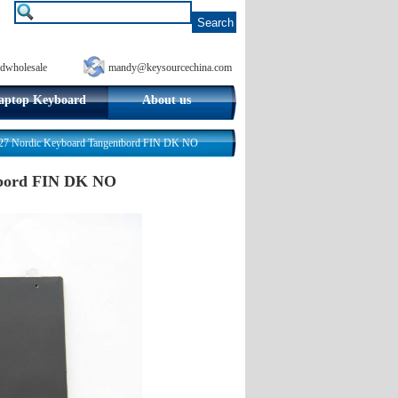
dwholesale
mandy@keysourcechina.com
aptop Keyboard
About us
27 Nordic Keyboard Tangentbord FIN DK NO
tbord FIN DK NO