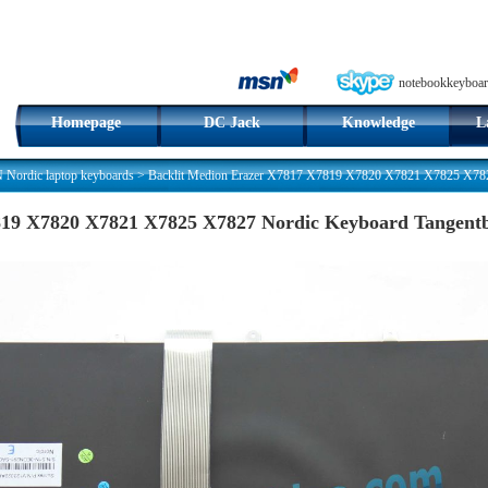
notebookkeyboar
Homepage
DC Jack
Knowledge
L
ordic laptop keyboards
>
Backlit Medion Erazer X7817 X7819 X7820 X7821 X7825 X78
7819 X7820 X7821 X7825 X7827 Nordic Keyboard Tangen