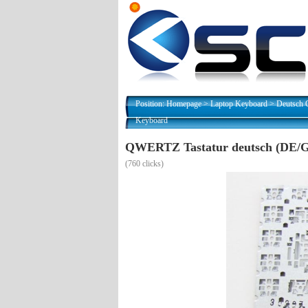
Position:
Homepage
>
Laptop Keyboard
>
Deutsch 
Keyboard
QWERTZ Tastatur deutsch (DE/GR
(
760 clicks)