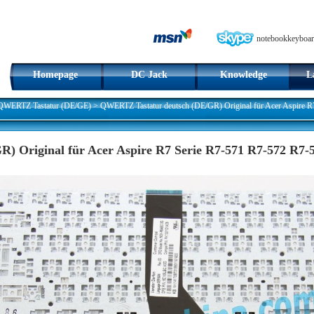
notebookkeyboar
Homepage
DC Jack
Knowledge
L
QWERTZ Tastatur (DE/GE)
>
QWERTZ Tastatur deutsch (DE/GR) Original für Acer Aspire
) Original für Acer Aspire R7 Serie R7-571 R7-572 R