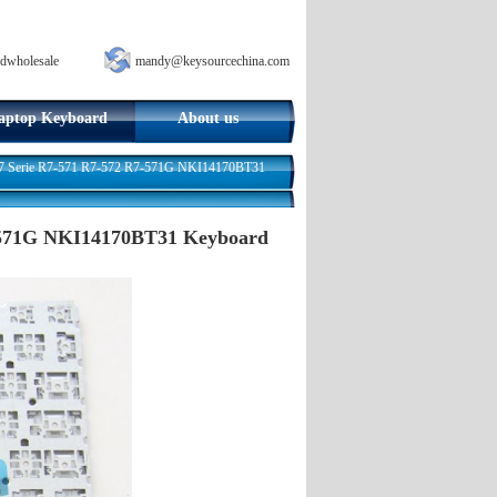
dwholesale
mandy@keysourcechina.com
aptop Keyboard
About us
 R7 Serie R7-571 R7-572 R7-571G NKI14170BT31
7-571G NKI14170BT31 Keyboard