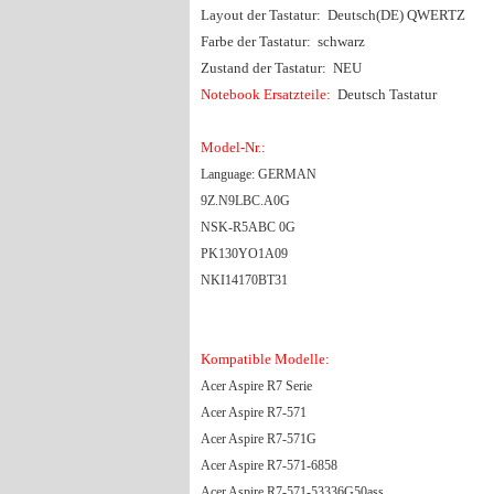
Layout der Tastatur: Deutsch(DE) QWERTZ
Farbe der Tastatur: schwarz
Zustand der Tastatur: NEU
Notebook Ersatzteile:
Deutsch Tastatur
Model-Nr.:
Language: GERMAN
9Z.N9LBC.A0G
NSK-R5ABC 0G
PK130YO1A09
NKI14170BT31
Kompatible Modelle:
Acer Aspire R7 Serie
Acer Aspire R7-571
Acer Aspire R7-571G
Acer Aspire R7-571-6858
Acer Aspire R7-571-53336G50ass