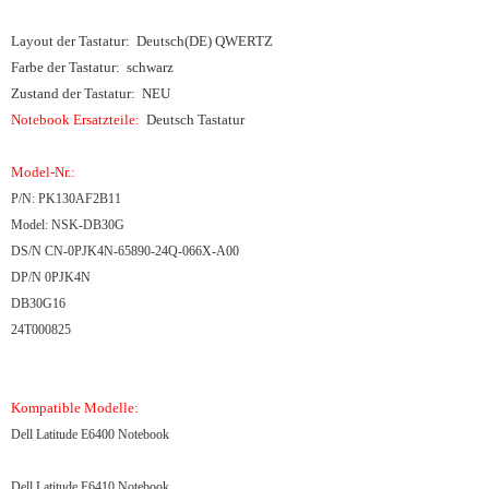
Layout der Tastatur: Deutsch(DE) QWERTZ
Farbe der Tastatur: schwarz
Zustand der Tastatur: NEU
Notebook Ersatzteile:
Deutsch
Tastatur
Model-Nr.:
P/N: PK130AF2B11
Model: NSK-DB30G
DS/N CN-0PJK4N-65890-24Q-066X-A00
DP/N 0PJK4N
DB30G16
24T000825
Kompatible Modelle:
Dell Latitude E6400 Notebook
Dell Latitude E6410 Notebook