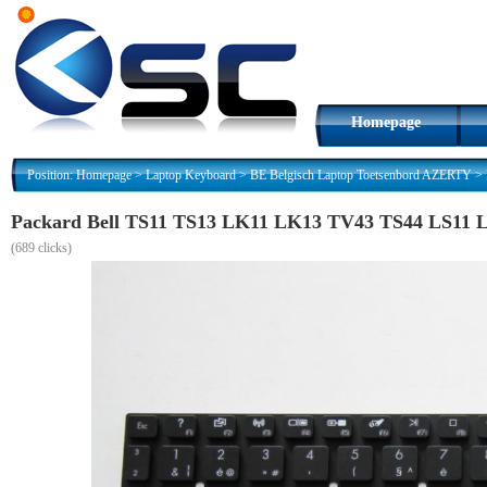
Homepage
Position:
Homepage
>
Laptop Keyboard
>
BE Belgisch Laptop Toetsenbord AZERTY
>
Packard Bell TS11 TS13 LK11 LK13 TV43 TS44 LS11 L
(
689 clicks)