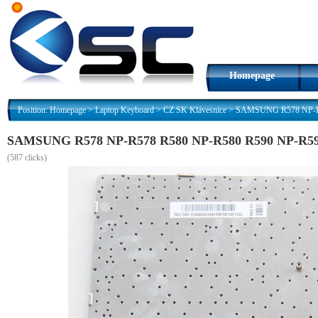
Homepage
Position:
Homepage
>
Laptop Keyboard
>
CZ SK Klávesnice
>
SAMSUNG R578 NP-R57
SAMSUNG R578 NP-R578 R580 NP-R580 R590 NP-R590 
(
587 clicks)