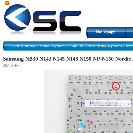
Homepage
Position:
Homepage
>
Laptop Keyboard
>
SAMSUNG Nordic laptop keyboards
>
Sams
Samsung NB30 N143 N145 N148 N150 NP-N150 Nordic
(
569 clicks)