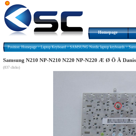
Homepage
Position:
Homepage
>
Laptop Keyboard
>
SAMSUNG Nordic laptop keyboards
>
Sams
Samsung N210 NP-N210 N220 NP-N220 Æ Ø Ö Ä Danish 
(
837 clicks)