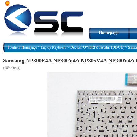
Homepage
Position:
Homepage
>
Laptop Keyboard
>
Deutsch QWERTZ Tastatur (DE/GE)
>
Sams
Samsung NP300E4A NP300V4A NP305V4A NP300V4A N
(
409 clicks)