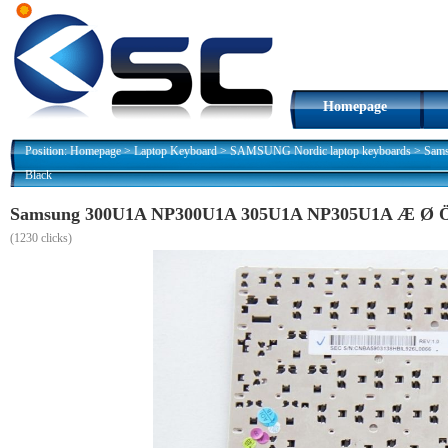
Homepage
Position:
Homepage
>
Laptop Keyboard
>
SAMSUNG Nordic laptop keyboards
>
Sams
Black
Samsung 300U1A NP300U1A 305U1A NP305U1A Æ Ø Ö Ä 
(
1230 clicks)