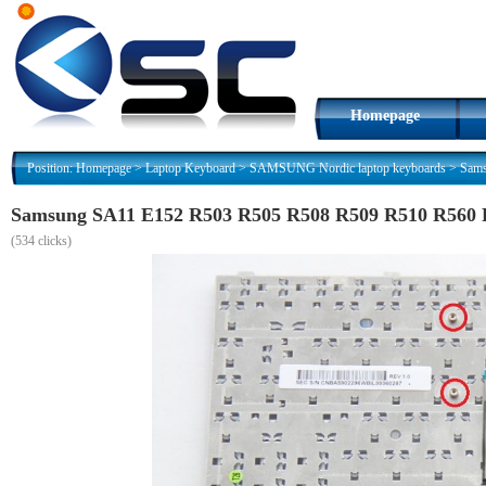
Homepage
Position:
Homepage
>
Laptop Keyboard
>
SAMSUNG Nordic laptop keyboards
>
Sams
Samsung SA11 E152 R503 R505 R508 R509 R510 R560 
(
534 clicks)