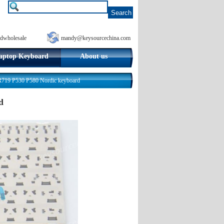
dwholesale
mandy@keysourcechina.com
aptop Keyboard
About us
19 P530 P580 Nordic keyboard
d