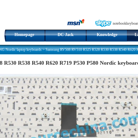
notebookkeyboar
Homepage
DC Jack
Knowledge
L
 Nordic laptop keyboards
>
Samsung RV508 RV510 R525 R528 R530 R538 R540 R620 R7
 R530 R538 R540 R620 R719 P530 P580 Nordic keyboar