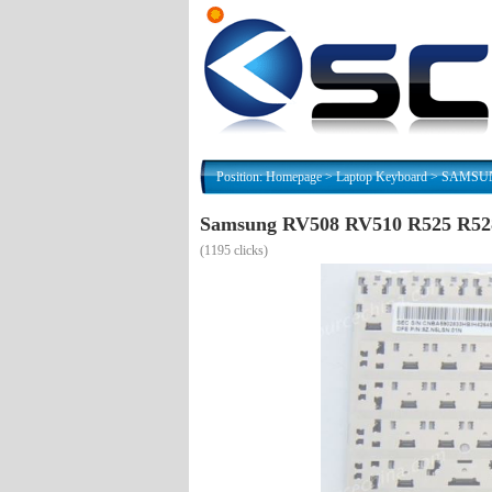
Position:
Homepage
>
Laptop Keyboard
>
SAMSUNG
Samsung RV508 RV510 R525 R528
(
1195 clicks)