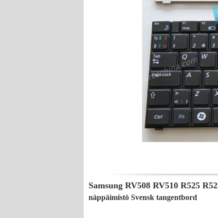
Samsung RV508 RV510 R525 R528
näppäimistö Svensk tangentbord