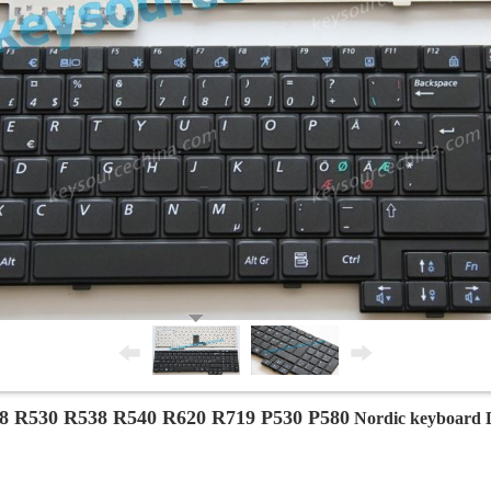
 R530 R538 R540 R620 R719 P530 P580
Nordic keyboard D