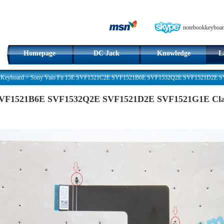
notebookkeyboar
Homepage
DC Jack
Knowledge
L
 Keyboard
>
Sony Vaio Fit 15E SVF1521C2E SVF1521B6E SVF1532Q2E SVF1521D2E SVF1
 SVF1521B6E SVF1532Q2E SVF1521D2E SVF1521G1E Cla