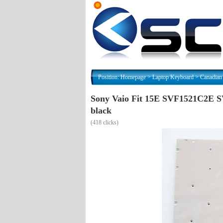
Position:
Homepage
>
Laptop Keyboard
>
Canadian
Sony Vaio Fit 15E SVF1521C2E
black
(
418 clicks)