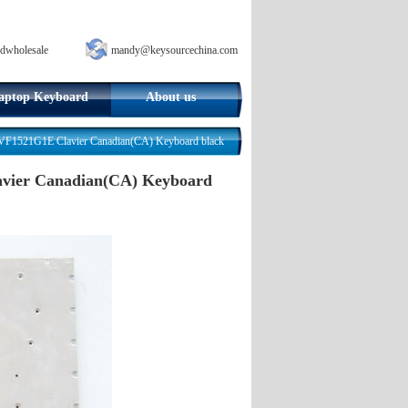
dwholesale
mandy@keysourcechina.com
aptop Keyboard
About us
521G1E Clavier Canadian(CA) Keyboard black
vier Canadian(CA) Keyboard