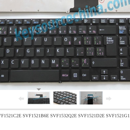
SVF1521C2E SVF1521B6E SVF1532Q2E SVF1521D2E SVF1521G1E la