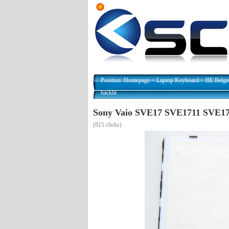
Position:
Homepage
>
Laptop Keyboard
>
BE Belgi
backlit
Sony Vaio SVE17 SVE1711 SVE1
(
815 clicks)