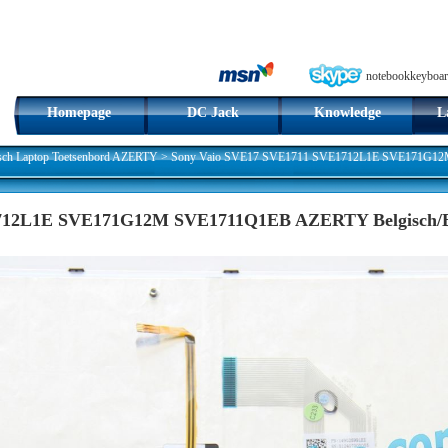
notebookkeyboar
Homepage
DC Jack
Knowledge
L
sch Laptop Toetsenbord AZERTY
>
Sony Vaio SVE17 SVE1711 SVE1712L1E SVE171G12M
712L1E SVE171G12M SVE1711Q1EB AZERTY Belgisch/BE 