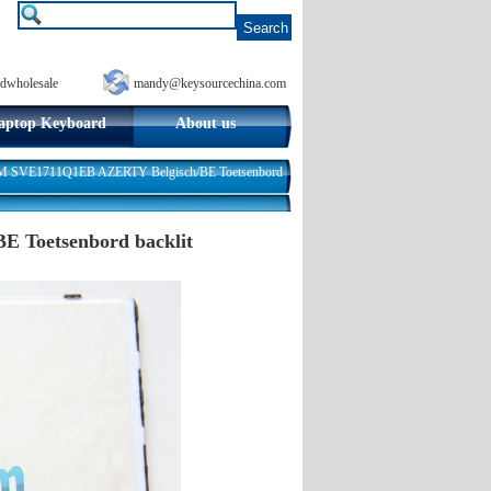
dwholesale
mandy@keysourcechina.com
aptop Keyboard
About us
 SVE1711Q1EB AZERTY Belgisch/BE Toetsenbord
Toetsenbord backlit